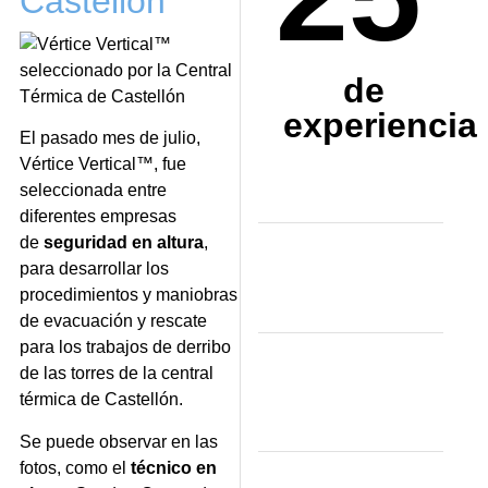
Castellón
de
experiencia
El pasado mes de julio,
V
é
rtice Vertical
™
, fue
seleccionada entre
diferentes empresas
de
seguridad en altura
,
para desarrollar los
procedimientos y maniobras
de evacuaci
ó
n y rescate
para los trabajos de derribo
de las torres de la central
t
é
rmica de Castell
ó
n.
Se puede observar en las
fotos, como el
t
é
cnico en