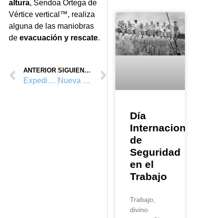
altura
, Sendoa Ortega de
V
é
rtice vertical
™
, realiza
alguna de las maniobras
de
evacuaci
ó
n y rescate
.
ANTERIOR
SIGUIENTE
Expedición Sima GESM
Nueva cuerda Dynastat de Beal
Día
Internacional
de
Seguridad
en el
Trabajo
Trabajo,
divino