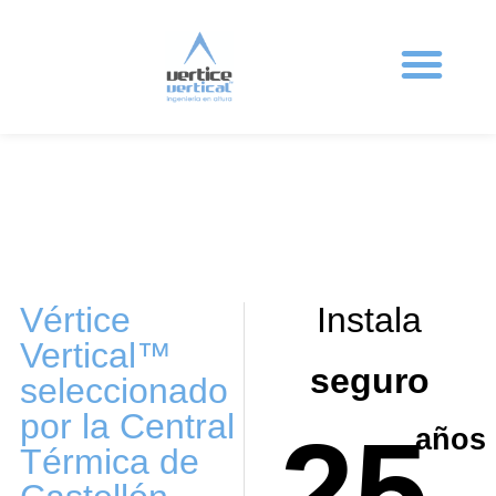
Ingeniería en altura
Sistemas anticaída
Protecciones colectivas
Formación en altura
Trabajos Verticales
Vértice
Instala
Vertical™
seguro
seleccionado
por la Central
25
años
Térmica de