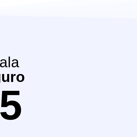
tala
guro
5