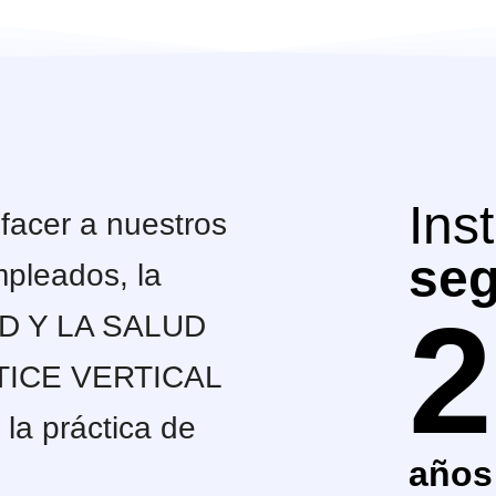
Ins
facer a nuestros
se
mpleados, la
2
D Y LA SALUD
TICE VERTICAL
la práctica de
años