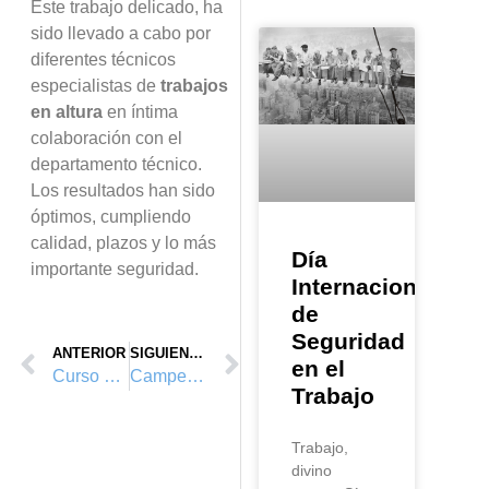
Este trabajo delicado, ha
sido llevado a cabo por
diferentes t
é
cnicos
especialistas de
trabajos
en altura
en
í
ntima
colaboraci
ó
n con el
departamento t
é
cnico.
Los resultados han sido
ó
ptimos, cumpliendo
calidad, plazos y lo m
á
s
Día
importante seguridad.
Internacional
de
Seguridad
ANTERIOR
SIGUIENTE
en el
Curso de rescate y autorrescate en Galesa
Campeonato de España, de Técnicas de Progresión Vertical. Oct. 2010, Ibiza
Trabajo
Trabajo,
divino