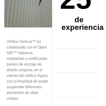
de
experiencia
V
é
rtice Vertical
™
ha
colaborado con el Open
500
™
Valencia,
instalando y certificando
puntos de anclaje de
dise
ñ
o singular, en el
interior del edifico
Á
gora,
con la finalidad de poder
suspender diferentes
elementos de altas
cargas.