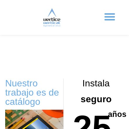
Ingeniería en altura
Sistemas anticaída
Protecciones colectivas
Formación en altura
Trabajos Verticales
Nuestro
Instala
trabajo es de
seguro
catálogo
25
años