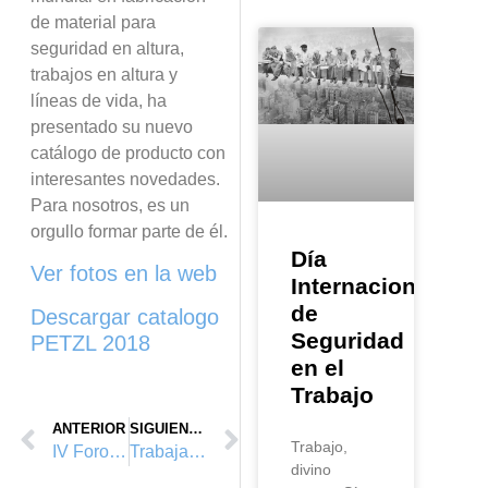
de material para
seguridad en altura,
trabajos en altura y
líneas de vida, ha
presentado su nuevo
catálogo de producto con
interesantes novedades.
Para nosotros, es un
orgullo formar parte de él.
Día
Ver fotos en la web
Internacional
de
Descargar catalogo
Seguridad
PETZL 2018
en el
Trabajo
ANTERIOR
SIGUIENTE
Trabajo,
IV Foro de Coordinación de Actividades Empresariales
Trabajando en el Palau de les Arts
divino