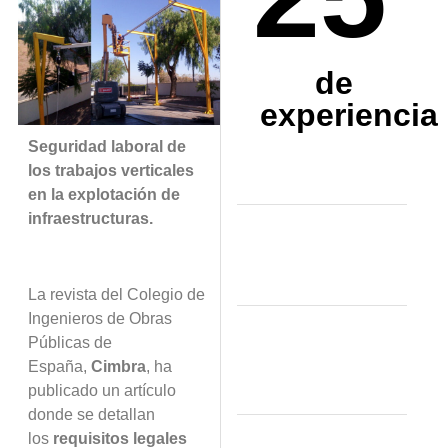
de
experiencia
Seguridad laboral de
los trabajos verticales
en la explotaci
ó
n de
infraestructuras.
La revista del Colegio de
Ingenieros de Obras
P
ú
blicas de
Espa
ñ
a,
Cimbra
, ha
publicado un art
í
culo
donde se detallan
los
requisitos legales