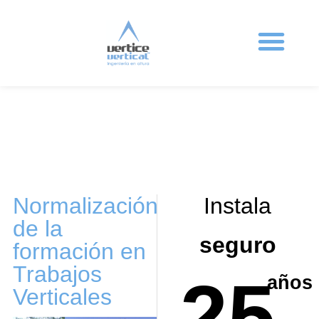
Ingeniería en altura
Sistemas anticaída
Protecciones colectivas
Formación en altura
Trabajos Verticales
Normalización
Instala
de la
seguro
formación en
Trabajos
25
años
Verticales