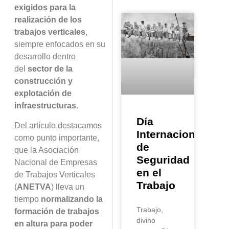
exigidos para la
realizaci
ó
n de los
trabajos verticales
,
siempre enfocados en su
desarrollo dentro
del
sector de la
construcci
ó
n y
explotaci
ó
n de
infraestructuras
.
Día
Del art
í
culo destacamos
Internacional
como punto importante,
de
que la Asociaci
ó
n
Seguridad
Nacional de Empresas
en el
de Trabajos Verticales
Trabajo
(
ANETVA
) lleva un
tiempo
normalizando la
Trabajo,
formaci
ó
n de trabajos
divino
en altura para poder