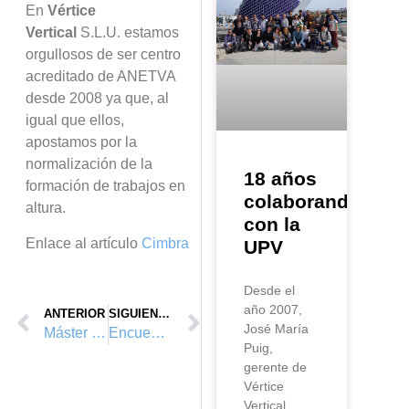
En
V
é
rtice
Vertical
S.L.U. estamos
orgullosos de ser centro
acreditado de ANETVA
desde 2008 ya que, al
igual que ellos,
apostamos por la
normalizaci
ó
n de la
18 años
formaci
ó
n de trabajos en
colaborando
altura.
con la
Enlace al art
í
culo
Cimbra
UPV
Desde el
año 2007,
ANTERIOR
SIGUIENTE
José María
Máster Universitario de P.R.L. del Politécnico de Valencia 2014
Encuentro entre ANETVA y ANEAC
Puig,
gerente de
Vértice
Vertical,