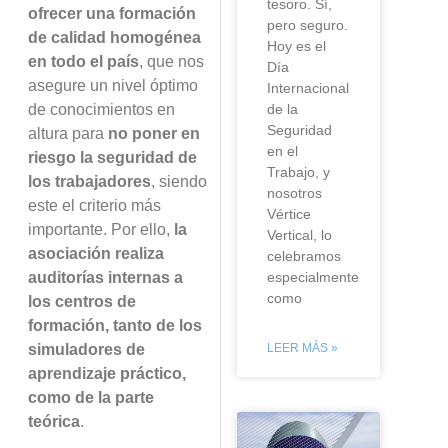
tesoro. Sí,
ofrecer una formaci
ó
n
pero seguro.
de calidad homog
é
nea
Hoy es el
en todo el pa
í
s
, que nos
Día
asegure un nivel
ó
ptimo
Internacional
de conocimientos en
de la
Seguridad
altura para
no poner en
en el
riesgo la seguridad de
Trabajo, y
los trabajadores
, siendo
nosotros
este el criterio m
á
s
Vértice
importante. Por ello,
la
Vertical, lo
asociaci
ó
n realiza
celebramos
auditor
í
as internas a
especialmente
como
los centros de
formaci
ó
n, tanto de los
simuladores de
LEER MÁS »
aprendizaje pr
á
ctico,
como de la parte
te
ó
rica
.