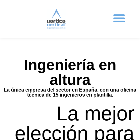
Ingeniería en altura
Sistemas anticaída
Protecciones colectivas
Formación en altura
Trabajos Verticales
Ingeniería en
altura
La única empresa del sector en España, con una oficina
técnica de 15 ingenieros en plantilla.
La mejor
elección para