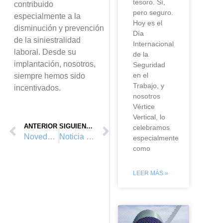
tesoro. Sí,
contribuido
pero seguro.
especialmente a la
Hoy es el
disminución y prevención
Día
de la siniestralidad
Internacional
laboral. Desde su
de la
implantación, nosotros,
Seguridad
en el
siempre hemos sido
Trabajo, y
incentivados.
nosotros
Vértice
Vertical, lo
ANTERIOR
SIGUIENTE
celebramos
Novedades SICUR 18
Noticia PETZL
especialmente
como
LEER MÁS »