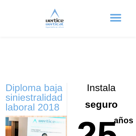
Ingeniería en altura
Sistemas anticaída
Protecciones colectivas
Formación en altura
Trabajos Verticales
Diploma baja
Instala
siniestralidad
seguro
laboral 2018
25
años