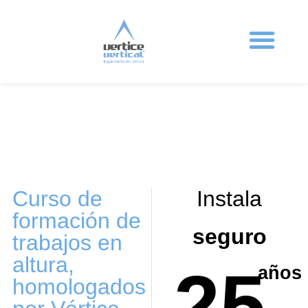
Ingeniería en altura
Sistemas anticaída
Protecciones colectivas
Formación en altura
Trabajos Verticales
Curso de
Instala
formación de
seguro
trabajos en
altura,
25
años
homologados