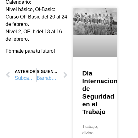
Calendario:
Nivel básico, Of-Basic:
Curso OF Basic del 20 al 24
de febrero.
Nivel 2, OF II: del 13 al 16
de febrero.
Fórmate para tu futuro!
ANTERIOR
SIGUIENTE
Día
Subcampeones del European Challenge de Petzl!
Barrabés habla de Vértice Vertical™
Internacional
de
Seguridad
en el
Trabajo
Trabajo,
divino